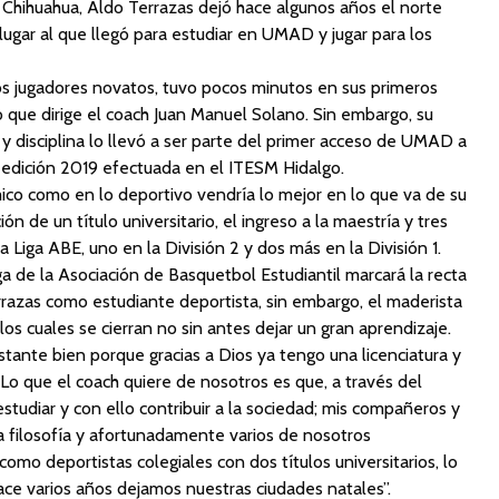
 Chihuahua, Aldo Terrazas dejó hace algunos años el norte
 lugar al que llegó para estudiar en UMAD y jugar para los
os jugadores novatos, tuvo pocos minutos en sus primeros
 que dirige el coach Juan Manuel Solano. Sin embargo, su
 y disciplina lo llevó a ser parte del primer acceso de UMAD a
 edición 2019 efectuada en el ITESM Hidalgo.
co como en lo deportivo vendría lo mejor en lo que va de su
 de un título universitario, el ingreso a la maestría y tres
Liga ABE, uno en la División 2 y dos más en la División 1.
a de la Asociación de Basquetbol Estudiantil marcará la recta
rrazas como estudiante deportista, sin embargo, el maderista
 los cuales se cierran no sin antes dejar un gran aprendizaje.
tante bien porque gracias a Dios ya tengo una licenciatura y
o que el coach quiere de nosotros es que, a través del
tudiar y con ello contribuir a la sociedad; mis compañeros y
a filosofía y afortunadamente varios de nosotros
mo deportistas colegiales con dos títulos universitarios, lo
ace varios años dejamos nuestras ciudades natales”.