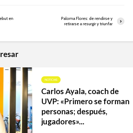
ebut en
Paloma Flores: de rendirse y
retirarse a resurgir y triunfar
resar
NOTICIAS
Carlos Ayala, coach de
UVP: «Primero se forman
personas; después,
jugadores»...