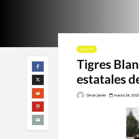
NOTICIAS
Tigres Bl
estatales 
Omar Javier
marzo 26, 202