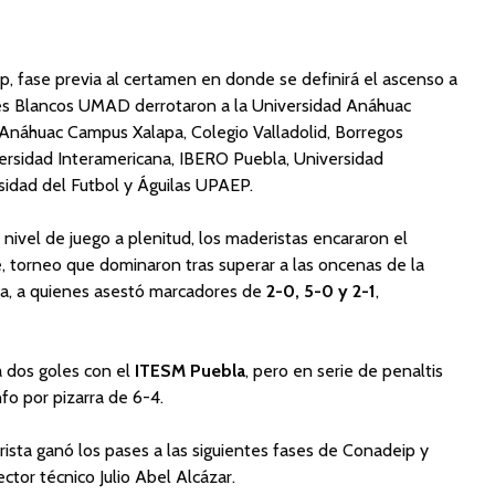
p, fase previa al certamen en donde se definirá el ascenso a
res Blancos UMAD derrotaron a la Universidad Anáhuac
Anáhuac Campus Xalapa, Colegio Valladolid, Borregos
ersidad Interamericana, IBERO Puebla, Universidad
idad del Futbol y Águilas UPAEP.
 nivel de juego a plenitud, los maderistas encararon el
 torneo que dominaron tras superar a las oncenas de la
, a quienes asestó marcadores de
2-0, 5-0 y 2-1
,
 dos goles con el
ITESM Puebla
, pero en serie de penaltis
nfo por pizarra de 6-4.
sta ganó los pases a las siguientes fases de Conadeip y
tor técnico Julio Abel Alcázar.