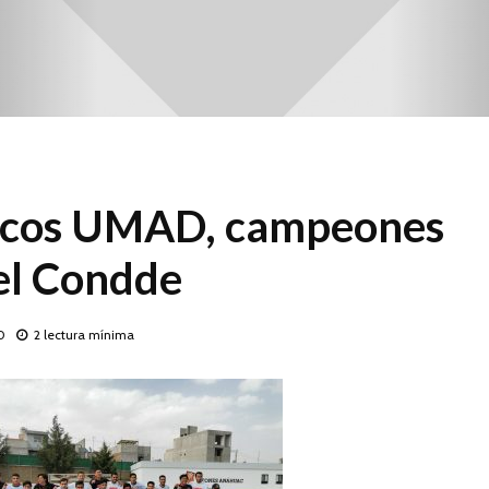
ancos UMAD, campeones
del Condde
0
2 lectura mínima