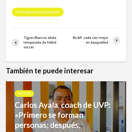
VER TODAS LAS PUBLICACIONES
Tigres Blancos alista
BUAP: cada vez mejor
temporada de fútbol
en basquetbol
soccer
También te puede interesar
NOTICIAS
Carlos Ayala, coach de UVP:
«Primero se forman
personas; después,