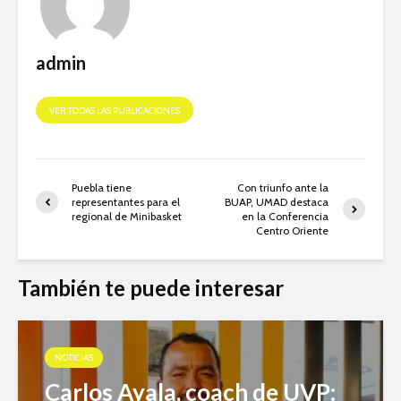
admin
VER TODAS LAS PUBLICACIONES
Puebla tiene
Con triunfo ante la
representantes para el
BUAP, UMAD destaca
regional de Minibasket
en la Conferencia
Centro Oriente
También te puede interesar
NOTICIAS
Carlos Ayala, coach de UVP: