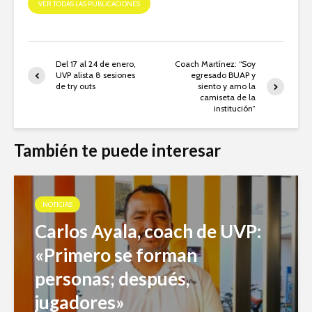
VER TODAS LAS PUBLICACIONES
Del 17 al 24 de enero,
Coach Martínez: “Soy
UVP alista 8 sesiones
egresado BUAP y
de try outs
siento y amo la
camiseta de la
institución”
También te puede interesar
NOTICIAS
Carlos Ayala, coach de UVP:
«Primero se forman
personas; después,
jugadores»