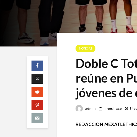
NOTICIAS
Doble C To
reúne en P
jóvenes de 
admin
1 mes hace
3 le
REDACCIÓN MEXATLETHIC