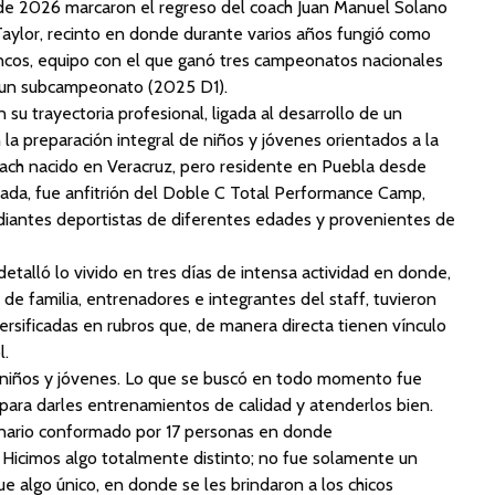
io de 2026 marcaron el regreso del coach Juan Manuel Solano
Taylor, recinto en donde durante varios años fungió como
ncos, equipo con el que ganó tres campeonatos nacionales
 un subcampeonato (2025 D1).
su trayectoria profesional, ligada al desarrollo de un
la preparación integral de niños y jóvenes orientados a la
coach nacido en Veracruz, pero residente en Puebla desde
da, fue anfitrión del Doble C Total Performance Camp,
diantes deportistas de diferentes edades y provenientes de
talló lo vivido en tres días de intensa actividad en donde,
e familia, entrenadores e integrantes del staff, tuvieron
ersificadas en rubros que, de manera directa tienen vínculo
l.
0 niños y jóvenes. Lo que se buscó en todo momento fue
para darles entrenamientos de calidad y atenderlos bien.
linario conformado por 17 personas en donde
 Hicimos algo totalmente distinto; no fue solamente un
 algo único, en donde se les brindaron a los chicos