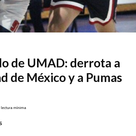
do de UMAD: derrota a
ad de México y a Pumas
 lectura mínima
S