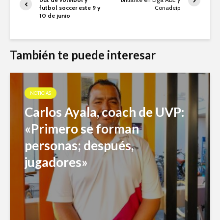
futbol soccer este 9 y
Conadeip
10 de junio
También te puede interesar
NOTICIAS
Carlos Ayala, coach de UVP:
«Primero se forman
personas; después,
jugadores»