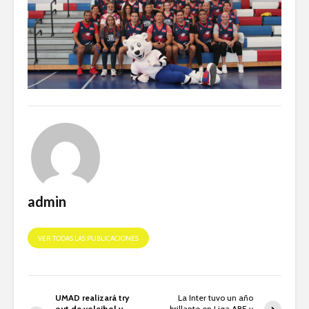
admin
VER TODAS LAS PUBLICACIONES
UMAD realizará try
La Inter tuvo un año
out de voleibol y
brillante en Liga ABE y