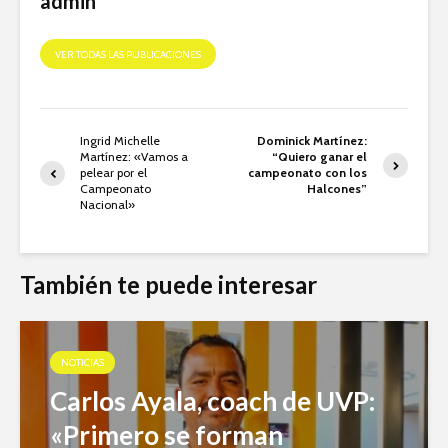
admin
VER TODAS LAS PUBLICACIONES
Ingrid Michelle
Dominick Martínez:
Martínez: «Vamos a
“Quiero ganar el
pelear por el
campeonato con los
Campeonato
Halcones”
Nacional»
También te puede interesar
NOTICIAS
Carlos Ayala, coach de UVP:
«Primero se forman