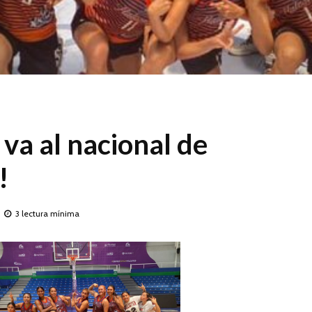
 va al nacional de
!
3 lectura mínima