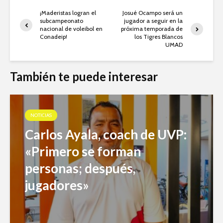
¡Maderistas logran el
Josué Ocampo será un
subcampeonato
jugador a seguir en la
nacional de voleibol en
próxima temporada de
Conadeip!
los Tigres Blancos
UMAD
También te puede interesar
NOTICIAS
Carlos Ayala, coach de UVP:
«Primero se forman
personas; después,
jugadores»