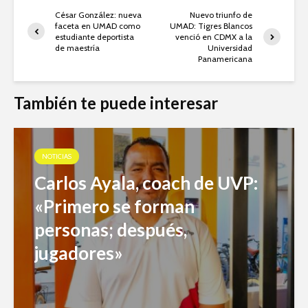
César González: nueva
Nuevo triunfo de
faceta en UMAD como
UMAD: Tigres Blancos
estudiante deportista
venció en CDMX a la
de maestría
Universidad
Panamericana
También te puede interesar
NOTICIAS
Carlos Ayala, coach de UVP:
«Primero se forman
personas; después,
jugadores»