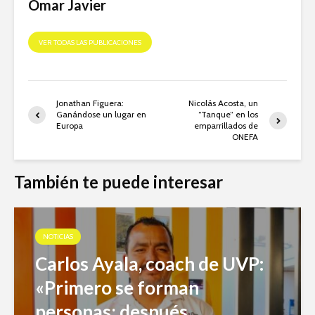
Omar Javier
VER TODAS LAS PUBLICACIONES
Jonathan Figuera:
Nicolás Acosta, un
Ganándose un lugar en
“Tanque” en los
Europa
emparrillados de
ONEFA
También te puede interesar
NOTICIAS
Carlos Ayala, coach de UVP:
«Primero se forman
personas; después,