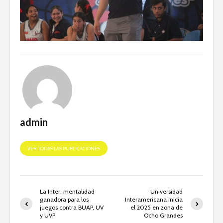
admin
VER TODAS LAS PUBLICACIONES
La Inter: mentalidad
Universidad
ganadora para los
Interamericana inicia
juegos contra BUAP, UV
el 2025 en zona de
y UVP
Ocho Grandes