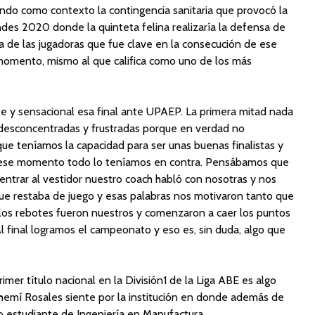
endo como contexto la contingencia sanitaria que provocó la
des 2020 donde la quinteta felina realizaría la defensa de
a de las jugadoras que fue clave en la consecución de ese
omento, mismo al que califica como uno de los más
te y sensacional esa final ante UPAEP. La primera mitad nada
desconcentradas y frustradas porque en verdad no
e teníamos la capacidad para ser unas buenas finalistas y
 en ese momento todo lo teníamos en contra. Pensábamos que
entrar al vestidor nuestro coach habló con nosotras y nos
 que restaba de juego y esas palabras nos motivaron tanto que
s los rebotes fueron nuestros y comenzaron a caer los puntos
l final logramos el campeonato y eso es, sin duda, algo que
imer título nacional en la División1 de la Liga ABE es algo
hemí Rosales siente por la institución en donde además de
estudiante de Ingeniería en Manufactura.