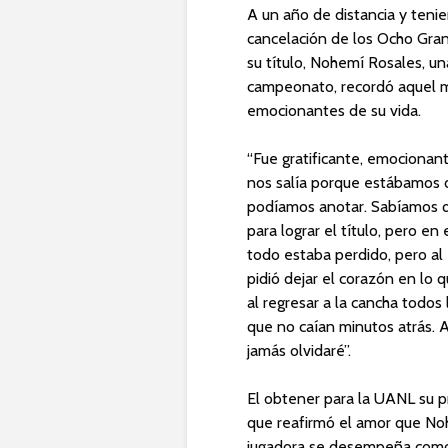
A un año de distancia y teni
cancelación de los Ocho Gran
su título, Nohemí Rosales, un
campeonato, recordó aquel m
emocionantes de su vida.
“Fue gratificante, emocionan
nos salía porque estábamos 
podíamos anotar. Sabíamos qu
para lograr el título, pero
todo estaba perdido, pero al 
pidió dejar el corazón en lo
al regresar a la cancha todo
que no caían minutos atrás. A
jamás olvidaré”.
El obtener para la UANL su pr
que reafirmó el amor que No
jugadora se desempeña como 