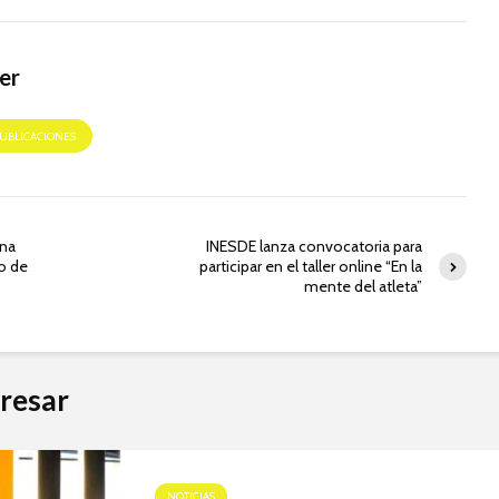
er
PUBLICACIONES
una
INESDE lanza convocatoria para
po de
participar en el taller online “En la
mente del atleta”
resar
NOTICIAS