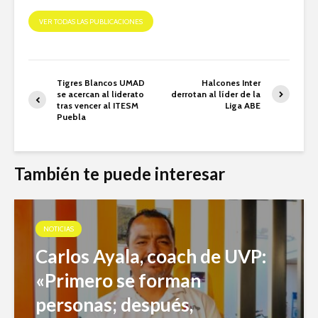
VER TODAS LAS PUBLICACIONES
Tigres Blancos UMAD
Halcones Inter
se acercan al liderato
derrotan al líder de la
tras vencer al ITESM
Liga ABE
Puebla
También te puede interesar
NOTICIAS
Carlos Ayala, coach de UVP:
«Primero se forman
personas; después,