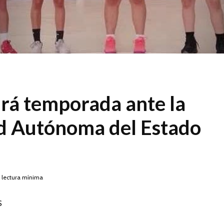
á temporada ante la
d Autónoma del Estado
 lectura mínima
S