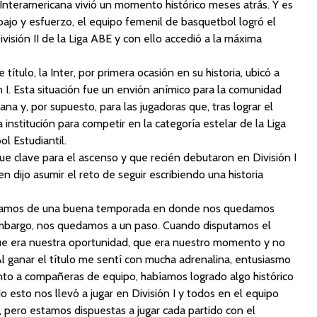
 Interamericana vivió un momento histórico meses atrás. Y es
bajo y esfuerzo, el equipo femenil de basquetbol logró el
isión II de la Liga ABE y con ello accedió a la máxima
título, la Inter, por primera ocasión en su historia, ubicó a
n I. Esta situación fue un envión anímico para la comunidad
na y, por supuesto, para las jugadoras que, tras lograr el
institución para competir en la categoría estelar de la Liga
l Estudiantil.
ue clave para el ascenso y que recién debutaron en División I
n dijo asumir el reto de seguir escribiendo una historia
íamos de una buena temporada en donde nos quedamos
 embargo, nos quedamos a un paso. Cuando disputamos el
ue era nuestra oportunidad, que era nuestro momento y no
 ganar el título me sentí con mucha adrenalina, entusiasmo
unto a compañeras de equipo, habíamos logrado algo histórico
o esto nos llevó a jugar en División I y todos en el equipo
 pero estamos dispuestas a jugar cada partido con el